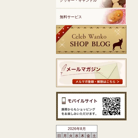
クッキー・キャンドル
無料サービス
2026年8月
日
月
火
水
木
金
土