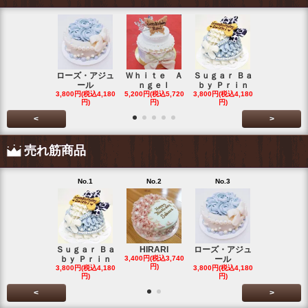
ローズ・アジュ
Ｗｈｉｔｅ Ａ
Ｓｕｇａｒ Ｂａ
わたぐもわ
ール
ｎｇｅｌ
ｂｙ Ｐｒｉｎ
くん
3,800円(税込4,180
5,200円(税込5,720
3,800円(税込4,180
3,200円(税込3
円)
円)
円)
円)
<
>
売れ筋商品
No.1
No.2
No.3
No.4
Ｓｕｇａｒ Ｂａ
HIRARI
ローズ・アジュ
スイーツデ
ｂｙ Ｐｒｉｎ
3,400円(税込3,740
ール
Ｃａｋｅ
円)
3,800円(税込4,180
3,800円(税込4,180
3,200円(税込3
円)
円)
円)
<
>