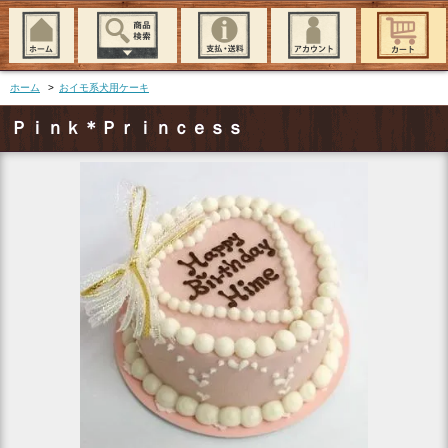
ホーム
>
おイモ系犬用ケーキ
Ｐｉｎｋ＊Ｐｒｉｎｃｅｓｓ