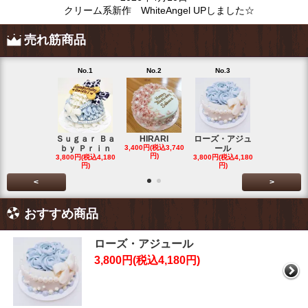
クリーム系新作 WhiteAngel UPしました☆
売れ筋商品
No.1
No.2
No.3
No.4
Ｓｕｇａｒ Ｂａ
HIRARI
ローズ・アジュ
スイーツデ
ｂｙ Ｐｒｉｎ
3,400円(税込3,740
ール
Ｃａｋｅ
円)
3,800円(税込4,180
3,800円(税込4,180
3,200円(税込3
円)
円)
円)
<
>
おすすめ商品
ローズ・アジュール
3,800円(税込4,180円)