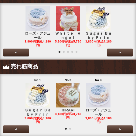
ローズ・アジュ
Ｗｈｉｔｅ Ａ
Ｓｕｇａｒ Ｂａ
わたぐもわ
ール
ｎｇｅｌ
ｂｙ Ｐｒｉｎ
くん
3,800円(税込4,180
5,200円(税込5,720
3,800円(税込4,180
3,200円(税込3
円)
円)
円)
円)
<
>
売れ筋商品
No.1
No.2
No.3
No.4
Ｓｕｇａｒ Ｂａ
HIRARI
ローズ・アジュ
スイーツデ
ｂｙ Ｐｒｉｎ
3,400円(税込3,740
ール
Ｃａｋｅ
円)
3,800円(税込4,180
3,800円(税込4,180
3,200円(税込3
円)
円)
円)
<
>