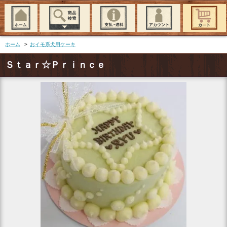
ホーム
>
おイモ系犬用ケーキ
Ｓｔａｒ☆Ｐｒｉｎｃｅ