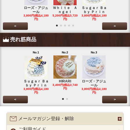
ローズ・アジュ
Ｗｈｉｔｅ Ａ
Ｓｕｇａｒ Ｂａ
わたぐもわ
ール
ｎｇｅｌ
ｂｙ Ｐｒｉｎ
くん
3,800円(税込4,180
5,200円(税込5,720
3,800円(税込4,180
3,200円(税込3
円)
円)
円)
円)
<
>
売れ筋商品
No.1
No.2
No.3
No.4
Ｓｕｇａｒ Ｂａ
HIRARI
ローズ・アジュ
スイーツデ
ｂｙ Ｐｒｉｎ
3,400円(税込3,740
ール
Ｃａｋｅ
円)
3,800円(税込4,180
3,800円(税込4,180
3,200円(税込3
円)
円)
円)
<
>
メールマガジン登録・解除
ご利用ガイド