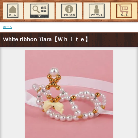
ホーム
White ribbon Tiara【Ｗｈｉｔｅ】