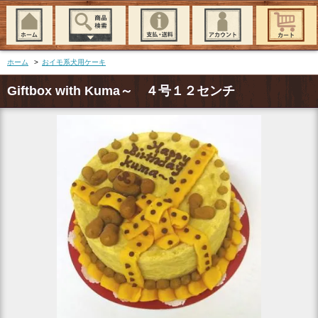
ホーム
>
おイモ系犬用ケーキ
Giftbox with Kuma～ ４号１２センチ