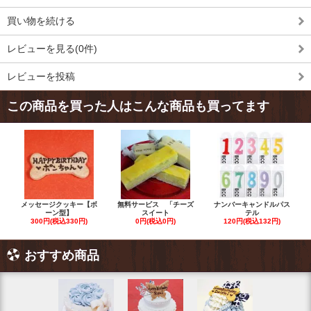
買い物を続ける
レビューを見る(0件)
レビューを投稿
この商品を買った人はこんな商品も買ってます
メッセージクッキー【ボ
無料サービス 「チーズ
ナンバーキャンドルパス
ーン型】
スイート
テル
300円(税込330円)
0円(税込0円)
120円(税込132円)
おすすめ商品