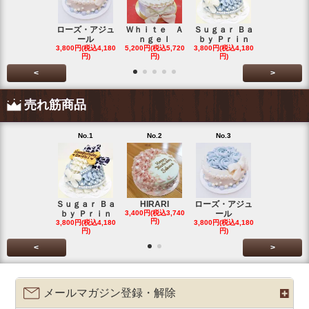
ローズ・アジュ
Ｗｈｉｔｅ Ａ
Ｓｕｇａｒ Ｂａ
わたぐもわ
ール
ｎｇｅｌ
ｂｙ Ｐｒｉｎ
くん
3,800円(税込4,180
5,200円(税込5,720
3,800円(税込4,180
3,200円(税込3
円)
円)
円)
円)
<
>
売れ筋商品
No.1
No.2
No.3
No.4
Ｓｕｇａｒ Ｂａ
HIRARI
ローズ・アジュ
スイーツデ
ｂｙ Ｐｒｉｎ
3,400円(税込3,740
ール
Ｃａｋｅ
円)
3,800円(税込4,180
3,800円(税込4,180
3,200円(税込3
円)
円)
円)
<
>
メールマガジン登録・解除