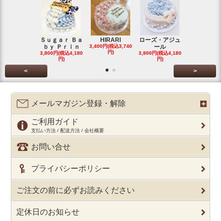
Ｓｕｇａｒ Ｂａ
HIRARI
ローズ・アジュ
スイーツデ
ｂｙ Ｐｒｉｎ
3,400円(税込3,740
ール
Ｃａｋｅ
円)
3,800円(税込4,180
3,800円(税込4,180
3,200円(税込3
円)
円)
円)
<
>
メールマガジン登録・解除
ご利用ガイド
支払い方法 / 配送方法 / 会社概要
お問い合せ
プライバシーポリシー
ご注文の前に必ずお読みください
定休日のお知らせ