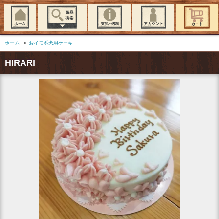
ホーム
>
おイモ系犬用ケーキ
HIRARI