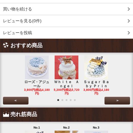
買い物を続ける
レビューを見る(0件)
レビューを投稿
おすすめ商品
ローズ・アジュ
Ｗｈｉｔｅ Ａ
Ｓｕｇａｒ Ｂａ
わたぐもわ
ール
ｎｇｅｌ
ｂｙ Ｐｒｉｎ
くん
3,800円(税込4,180
5,200円(税込5,720
3,800円(税込4,180
3,200円(税込3
円)
円)
円)
円)
<
>
売れ筋商品
No.1
No.2
No.3
No.4