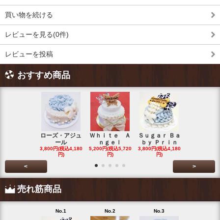
買い物を続ける
レビューを見る(0件)
レビューを投稿
おすすめ商品
ローズ・アジュ
Ｗｈｉｔｅ Ａ
Ｓｕｇａｒ Ｂａ
わたぐもわ
ール
ｎｇｅｌ
ｂｙ Ｐｒｉｎ
くん
3,800円(税込4,180
5,200円(税込5,720
3,800円(税込4,180
3,200円(税込3
円)
円)
円)
円)
<
>
売れ筋商品
No.1
No.2
No.3
No.4