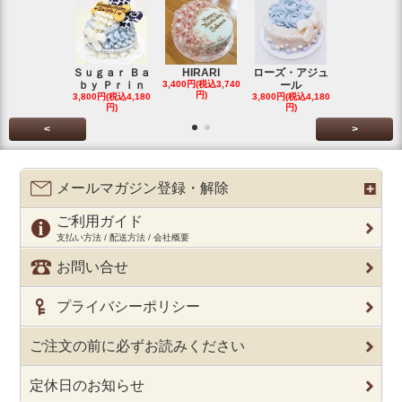
Ｓｕｇａｒ Ｂａ
HIRARI
ローズ・アジュ
スイーツデ
ｂｙ Ｐｒｉｎ
3,400円(税込3,740
ール
Ｃａｋｅ
円)
3,800円(税込4,180
3,800円(税込4,180
3,200円(税込3
円)
円)
円)
<
>
メールマガジン登録・解除
ご利用ガイド
支払い方法 / 配送方法 / 会社概要
お問い合せ
プライバシーポリシー
ご注文の前に必ずお読みください
定休日のお知らせ