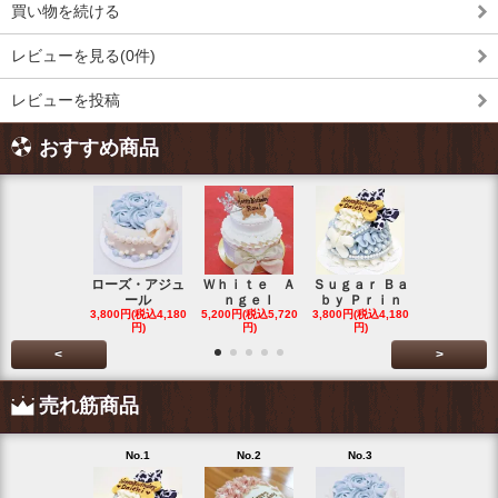
買い物を続ける
レビューを見る(0件)
レビューを投稿
おすすめ商品
ローズ・アジュ
Ｗｈｉｔｅ Ａ
Ｓｕｇａｒ Ｂａ
わたぐもわ
ール
ｎｇｅｌ
ｂｙ Ｐｒｉｎ
くん
3,800円(税込4,180
5,200円(税込5,720
3,800円(税込4,180
3,200円(税込3
円)
円)
円)
円)
<
>
売れ筋商品
No.1
No.2
No.3
No.4