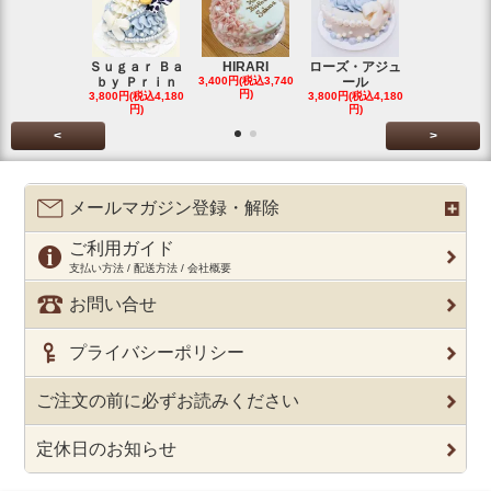
Ｓｕｇａｒ Ｂａ
HIRARI
ローズ・アジュ
スイーツデ
ｂｙ Ｐｒｉｎ
3,400円(税込3,740
ール
Ｃａｋｅ
円)
3,800円(税込4,180
3,800円(税込4,180
3,200円(税込3
円)
円)
円)
<
>
メールマガジン登録・解除
ご利用ガイド
支払い方法 / 配送方法 / 会社概要
お問い合せ
プライバシーポリシー
ご注文の前に必ずお読みください
定休日のお知らせ